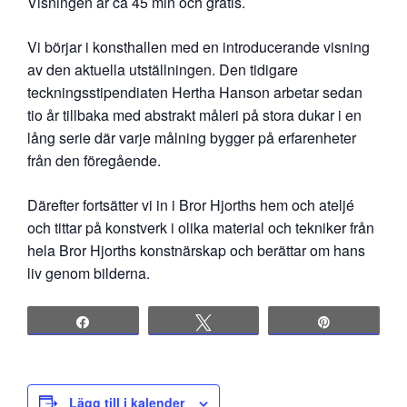
Visningen är ca 45 min och gratis.
Vi börjar i konsthallen med en introducerande visning
av den aktuella utställningen.
Den tidigare
teckningsstipendiaten Hertha Hanson arbetar sedan
tio år tillbaka med abstrakt måleri på stora dukar i en
lång serie där varje målning bygger på erfarenheter
från den föregående.
Därefter fortsätter vi in i Bror Hjorths hem och ateljé
och tittar på konstverk i olika material och tekniker från
hela Bror Hjorths konstnärskap och berättar om hans
liv genom bilderna.
Share
Tweet
Pin
Lägg till i kalender