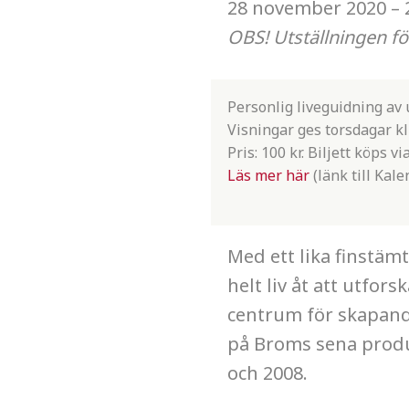
28 november 2020 – 
OBS! Utställningen f
Personlig liveguidning av 
Visningar ges torsdagar kl 
Pris: 100 kr. Biljett köps vi
Läs mer här
(länk till Kale
Med ett lika finstäm
helt liv åt att utfor
centrum för skapand
på Broms sena produk
och 2008.