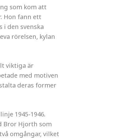
ing som kom att
r. Hon fann ett
ts i den svenska
eva rörelsen, kylan
t viktiga är
rbetade med motiven
stalta deras former
inje 1945-1946.
d Bror Hjorth som
 två omgångar, vilket