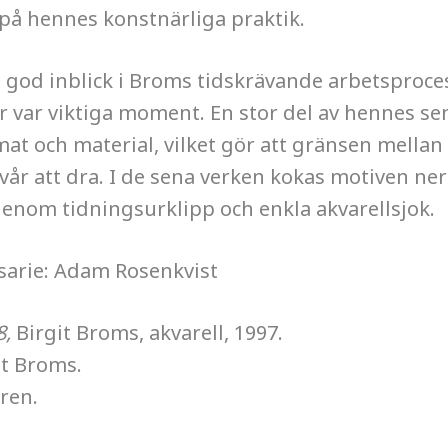
 på hennes konstnärliga praktik.
god inblick i Broms tidskrävande arbetsprocess,
er var viktiga moment. En stor del av hennes s
rmat och material, vilket gör att gränsen mellan
svår att dra. I de sena verken kokas motiven ner 
enom tidningsurklipp och enkla akvarellsjok.
arie: Adam Rosenkvist
8,
Birgit Broms, akvarell, 1997.
it Broms.
ren.