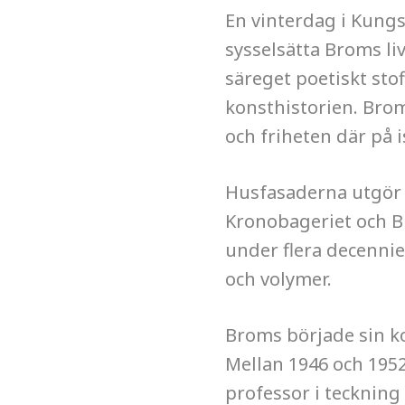
En vinterdag i Kun
sysselsätta Broms li
säreget poetiskt stof
konsthistorien. Brom
och friheten där på i
Husfasaderna utgör e
Kronobageriet och Bi
under flera decennie
och volymer.
Broms började sin ko
Mellan 1946 och 195
professor i teckning 