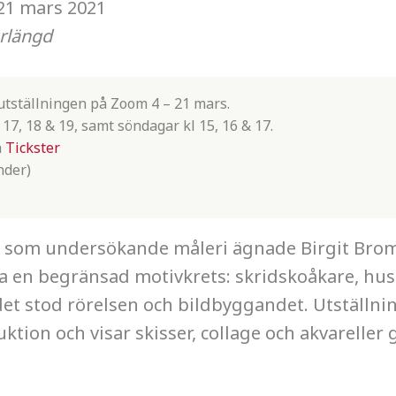
21 mars 2021
örlängd
utställningen på Zoom 4 – 21 mars.
17, 18 & 19, samt söndagar kl 15, 16 & 17.
a
Tickster
nder)
t som undersökande måleri ägnade Birgit Broms
ska en begränsad motivkrets: skridskoåkare, husf
et stod rörelsen och bildbyggandet. Utställni
tion och visar skisser, collage och akvareller