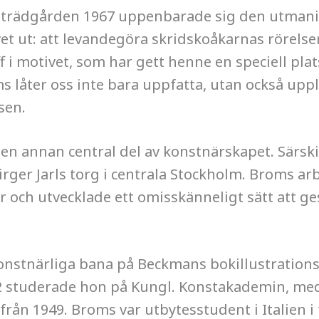
gsträdgården 1967 uppenbarade sig den utman
vet ut: att levandegöra skridskoåkarnas rörelse
f i motivet, som har gett henne en speciell pla
s låter oss inte bara uppfatta, utan också uppl
sen.
n annan central del av konstnärskapet. Särskil
rger Jarls torg i centrala Stockholm. Broms a
r och utvecklade ett omisskänneligt sätt att ge
nstnärliga bana på Beckmans bokillustrationsl
2 studerade hon på Kungl. Konstakademin, me
från 1949. Broms var utbytesstudent i Italien i