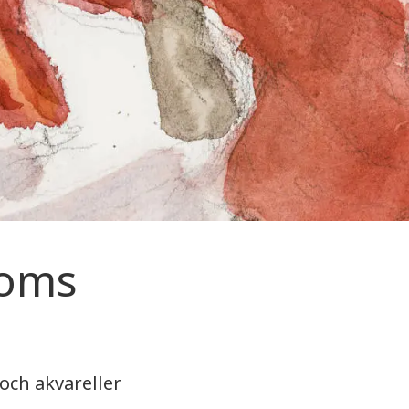
roms
 och akvareller