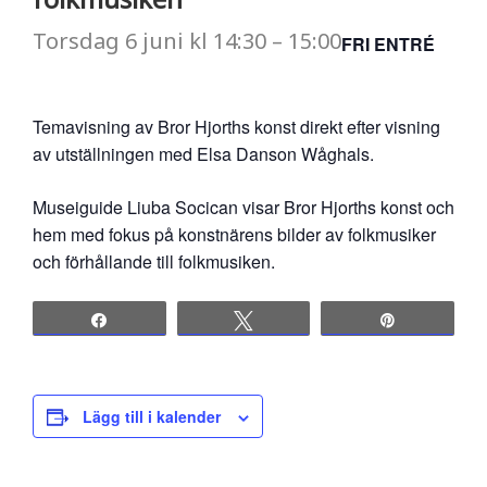
Torsdag
6 juni
kl
14:30
–
15:00
FRI ENTRÉ
Temavisning av Bror Hjorths konst direkt efter visning
av utställningen med Elsa Danson Wåghals.
Museiguide Liuba Socican visar Bror Hjorths konst och
hem med fokus på konstnärens bilder av folkmusiker
och förhållande till folkmusiken.
Share
Tweet
Pin
Lägg till i kalender