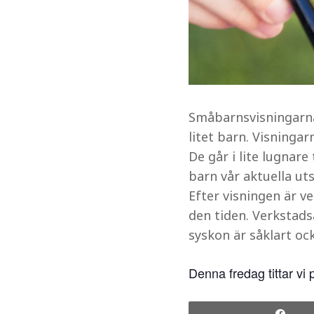
Småbarnsvisningarna 
litet barn. Visninga
De går i lite lugnare
barn vår aktuella uts
Efter visningen är v
den tiden. Verkstads
syskon är såklart oc
Denna fredag tittar v
Sha