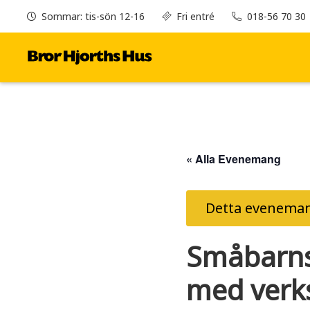
Sommar: tis-sön 12-16
Fri entré
018-56 70 30
« Alla Evenemang
Detta eveneman
Småbarns
med verk