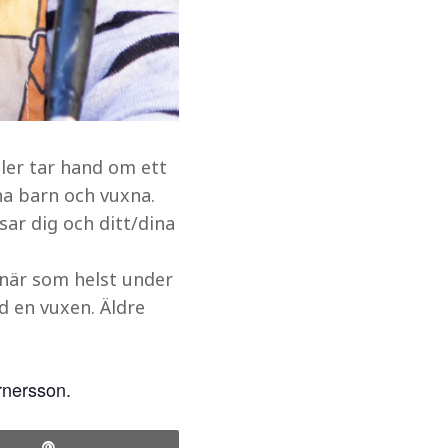
ller tar hand om ett
na barn och vuxna.
sar dig och ditt/dina
 när som helst under
d en vuxen. Äldre
rnersson.
Pin