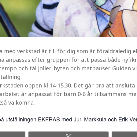
med verkstad är till för dig som är föräldraledig e
rna anpassas efter gruppen för att passa både nyfik
 tempo och tål joller, byten och matpauser. Guiden vi
tällning.
erkstaden öppen kl 14-15.30. Det går bra att ansluta
arbetet är anpassat för barn 0-6 år tillsammans me
kså välkomna.
i på utställningen EKFRAS med Juri Markkula och Erik Ve
re
Tweet