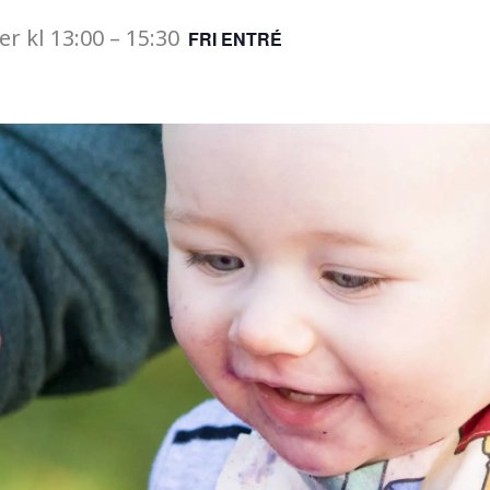
er
kl
13:00
–
15:30
FRI ENTRÉ