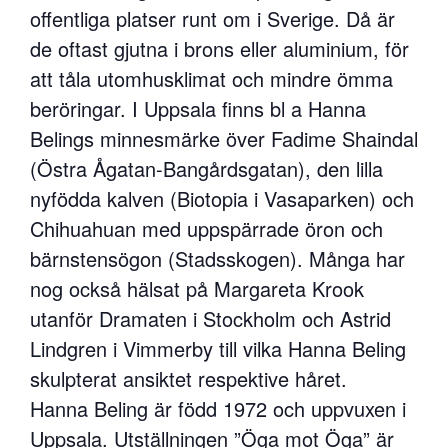
offentliga platser runt om i Sverige. Då är
de oftast gjutna i brons eller aluminium, för
att tåla utomhusklimat och mindre ömma
beröringar. I Uppsala finns bl a Hanna
Belings minnesmärke över Fadime Shaindal
(Östra Ågatan-Bangårdsgatan), den lilla
nyfödda kalven (Biotopia i Vasaparken) och
Chihuahuan med uppspärrade öron och
bärnstensögon (Stadsskogen). Många har
nog också hälsat på Margareta Krook
utanför Dramaten i Stockholm och Astrid
Lindgren i Vimmerby till vilka Hanna Beling
skulpterat ansiktet respektive håret.
Hanna Beling är född 1972 och uppvuxen i
Uppsala. Utställningen ”Öga mot Öga” är