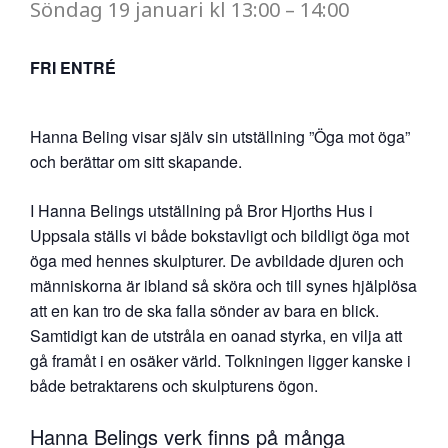
Söndag
19 januari
kl
13:00
–
14:00
FRI ENTRÉ
Hanna Beling visar själv sin utställning ”Öga mot öga”
och berättar om sitt skapande.
I Hanna Belings utställning på Bror Hjorths Hus i
Uppsala ställs vi både bokstavligt och bildligt öga mot
öga med hennes skulpturer. De avbildade djuren och
människorna är ibland så sköra och till synes hjälplösa
att en kan tro de ska falla sönder av bara en blick.
Samtidigt kan de utstråla en oanad styrka, en vilja att
gå framåt i en osäker värld. Tolkningen ligger kanske i
både betraktarens och skulpturens ögon.
Hanna Belings verk finns på många