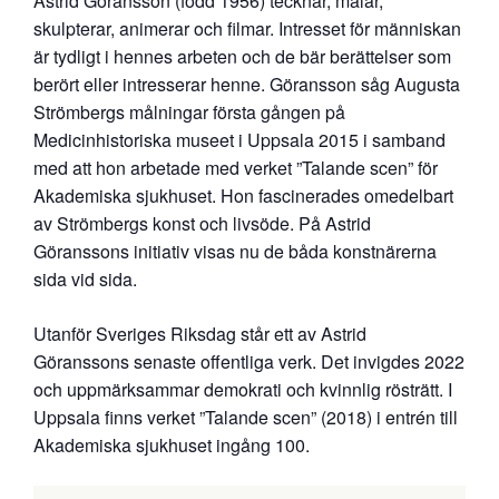
Astrid Göransson (född 1956) tecknar, målar,
skulpterar, animerar och filmar. Intresset för människan
är tydligt i hennes arbeten och de bär berättelser som
berört eller intresserar henne. Göransson såg Augusta
Strömbergs målningar första gången på
Medicinhistoriska museet i Uppsala 2015 i samband
med att hon arbetade med verket ”Talande scen” för
Akademiska sjukhuset. Hon fascinerades omedelbart
av Strömbergs konst och livsöde. På Astrid
Göranssons initiativ visas nu de båda konstnärerna
sida vid sida.
Utanför Sveriges Riksdag står ett av Astrid
Göranssons senaste offentliga verk. Det invigdes 2022
och uppmärksammar demokrati och kvinnlig rösträtt. I
Uppsala finns verket ”Talande scen” (2018) i entrén till
Akademiska sjukhuset ingång 100.