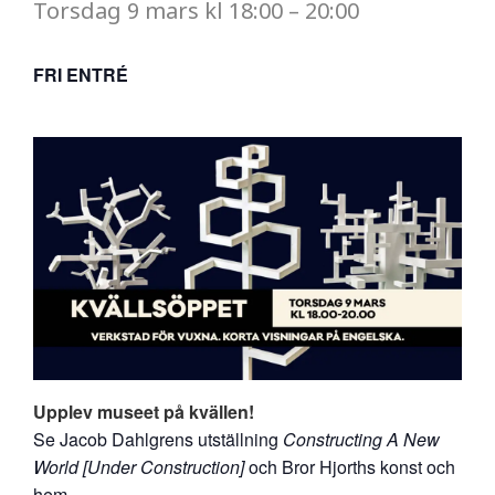
Torsdag
9 mars
kl
18:00
–
20:00
FRI ENTRÉ
Upplev museet på kvällen!
Se Jacob Dahlgrens utställning
Constructing A New
World [Under Construction]
och Bror Hjorths konst och
hem.