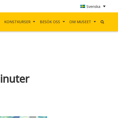
Svenska
KONSTKURSER
BESÖK OSS
OM MUSEET
inuter