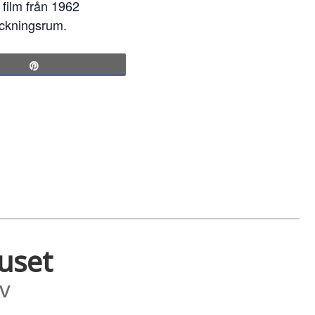
 film från 1962
eckningsrum.
Pin
huset
v