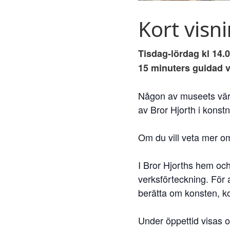
Kort visn
Tisdag-lördag kl 14.0
15 minuters guidad v
Någon av museets värda
av Bror Hjorth i konst
Om du vill veta mer om
I Bror Hjorths hem och
verksförteckning. För a
berätta om konsten, k
Under öppettid visas 