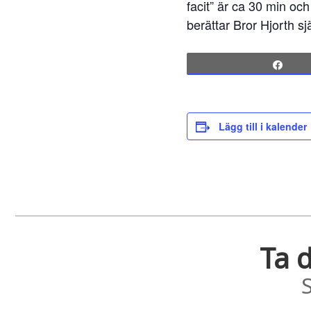
facit” är ca 30 min och
berättar Bror Hjorth s
Sha
Lägg till i kalender
Ta d