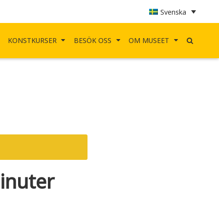
Svenska
KONSTKURSER
BESÖK OSS
OM MUSEET
inuter