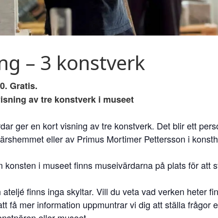
ing – 3 konstverk
0. Gratis.
isning av tre konstverk i museet
r ger en kort visning av tre konstverk. Det blir ett per
närshemmet eller av Primus Mortimer Pettersson i konsth
 konsten i museet finns museivärdarna på plats för att s
 ateljé finns inga skyltar. Vill du veta vad verken heter
tt få mer information uppmuntrar vi dig att ställa frågor
onstnären eller museet.