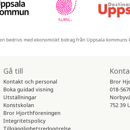
n bedrivs med ekonomiskt bidrag från Uppsala kommuns
Gå till
Konta
Kontakt och personal
Bror Hj
Boka guidad visning
018-567
Utställningar
Norbyv
Konstskolan
752 39 
Bror Hjorthföreningen
Integritetspolicy
Tillgänglighetsredogörelse