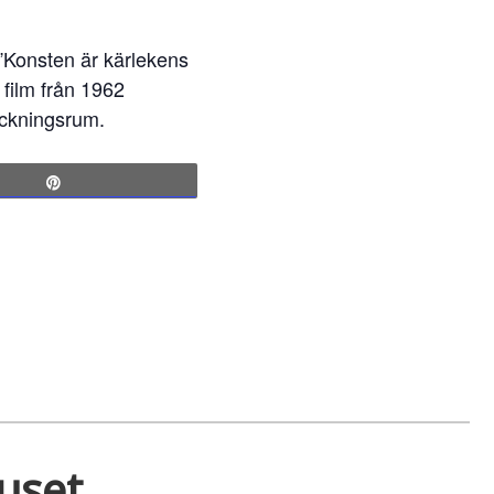
”Konsten är kärlekens
 film från 1962
eckningsrum.
Pin
huset