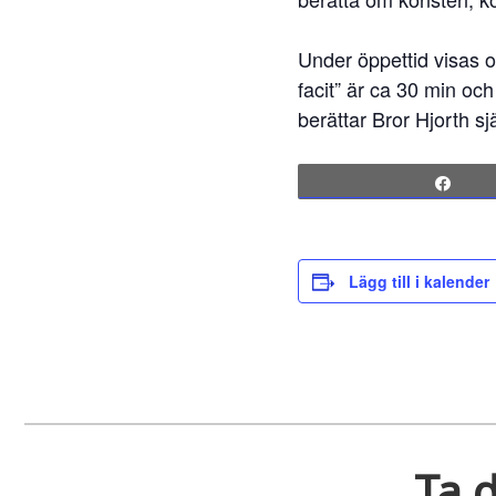
Under öppettid visas 
facit” är ca 30 min och
berättar Bror Hjorth s
Sha
Lägg till i kalender
Ta d