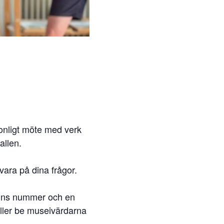
sonligt möte med verk
allen.
vara på dina frågor.
 finns nummer och en
 eller be museivärdarna