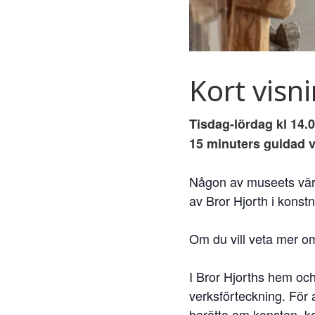
Kort visn
Tisdag-lördag kl 14.0
15 minuters guidad v
Någon av museets värda
av Bror Hjorth i konst
Om du vill veta mer om
I Bror Hjorths hem och
verksförteckning. För a
berätta om konsten, k