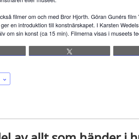
också filmer om och med Bror Hjorth. Göran Gunérs film 
 ger en introduktion till konstnärskapet. I Karsten Wedels
jälv om sin konst (ca 15 min). Filmerna visas i museets t
re
Tweet
el av allt som händer i 