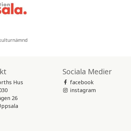
 kulturnämnd
kt
Sociala Medier
orths Hus
facebook
030
instagram
ägen 26
Uppsala