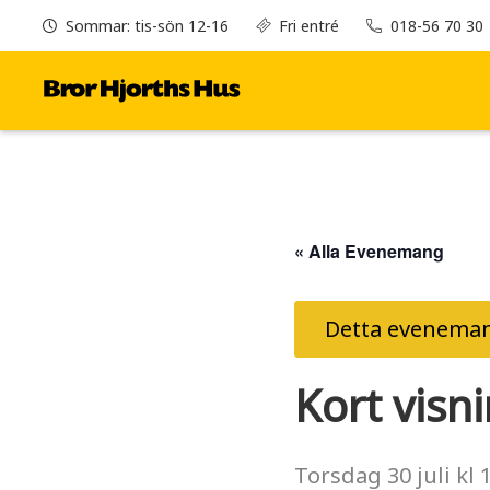
Sommar: tis-sön 12-16
Fri entré
018-56 70 30
« Alla Evenemang
Detta eveneman
Kort visn
Torsdag
30 juli
kl