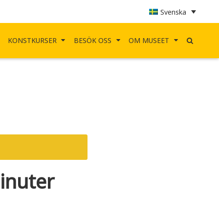
Svenska
KONSTKURSER
BESÖK OSS
OM MUSEET
inuter