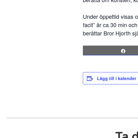
Under öppettid visas 
facit” är ca 30 min och
berättar Bror Hjorth s
Sha
Lägg till i kalender
Ta d