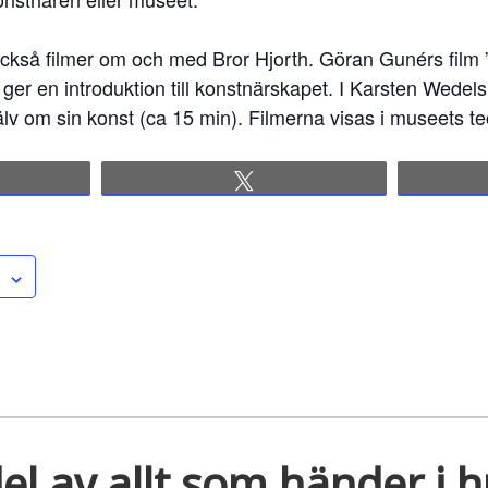
också filmer om och med Bror Hjorth. Göran Gunérs film 
 ger en introduktion till konstnärskapet. I Karsten Wedels
jälv om sin konst (ca 15 min). Filmerna visas i museets t
re
Tweet
el av allt som händer i 