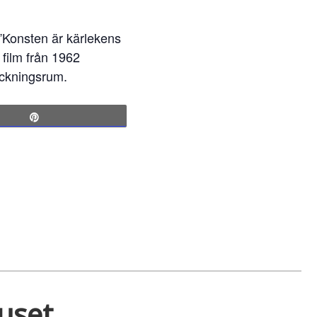
”Konsten är kärlekens
 film från 1962
eckningsrum.
Pin
huset