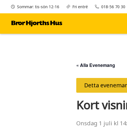
Sommar: tis-sön 12-16
Fri entré
018-56 70 30
« Alla Evenemang
Detta eveneman
Kort visn
Onsdag
1 juli
kl
14