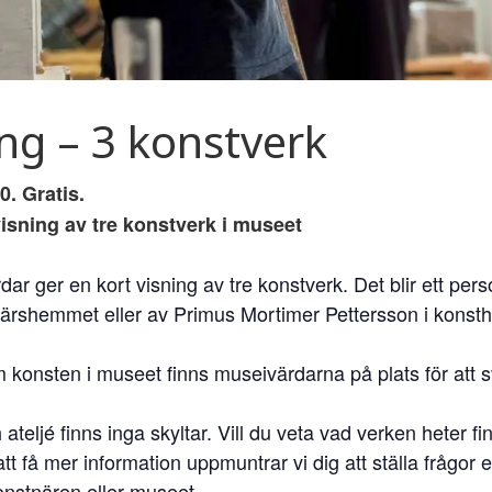
ing – 3 konstverk
0. Gratis.
isning av tre konstverk i museet
r ger en kort visning av tre konstverk. Det blir ett per
närshemmet eller av Primus Mortimer Pettersson i konsth
 konsten i museet finns museivärdarna på plats för att s
 ateljé finns inga skyltar. Vill du veta vad verken heter
tt få mer information uppmuntrar vi dig att ställa frågor
onstnären eller museet.