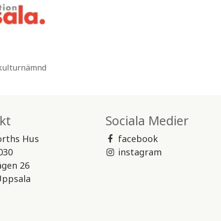
 kulturnämnd
kt
Sociala Medier
orths Hus
facebook
030
instagram
ägen 26
Uppsala