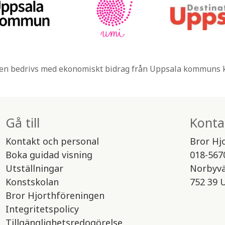
n bedrivs med ekonomiskt bidrag från Uppsala kommuns
Gå till
Konta
Kontakt och personal
Bror Hj
Boka guidad visning
018-567
Utställningar
Norbyv
Konstskolan
752 39 
Bror Hjorthföreningen
Integritetspolicy
Tillgänglighetsredogörelse