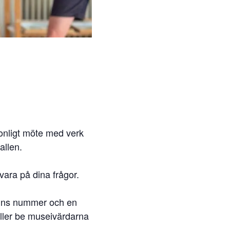
sonligt möte med verk
allen.
vara på dina frågor.
 finns nummer och en
 eller be museivärdarna