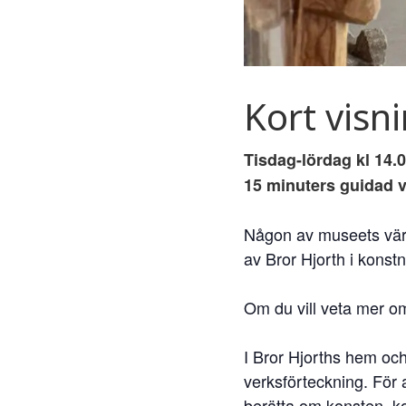
Kort visn
Tisdag-lördag kl 14.0
15 minuters guidad v
Någon av museets värda
av Bror Hjorth i konst
Om du vill veta mer om
I Bror Hjorths hem och
verksförteckning. För a
berätta om konsten, k