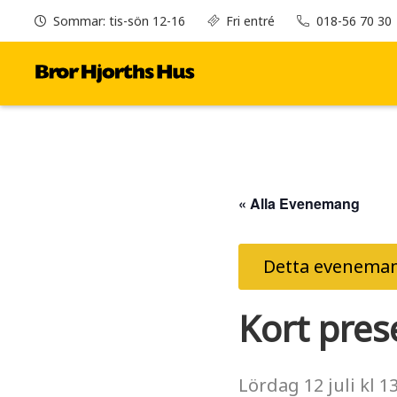
Sommar: tis-sön 12-16
Fri entré
018-56 70 30
« Alla Evenemang
Detta eveneman
Kort pres
Lördag
12 juli
kl
13