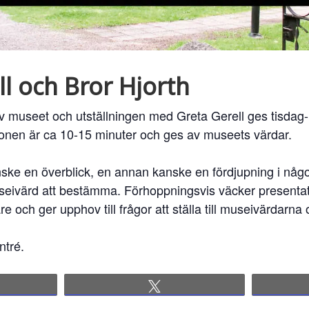
l och Bror Hjorth
v museet och utställningen med Greta Gerell ges tisdag-
nen är ca 10-15 minuter och ges av museets värdar.
ske en överblick, en annan kanske en fördjupning i något
museivärd att bestämma. Förhoppningsvis väcker presenta
re och ger upphov till frågor att ställa till museivärdarn
ntré.
re
Tweet