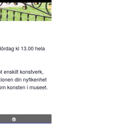
lördag kl 13.00 hela
 enskilt konstverk,
tionen din nyfikenhet
a om konsten i museet.
Pin