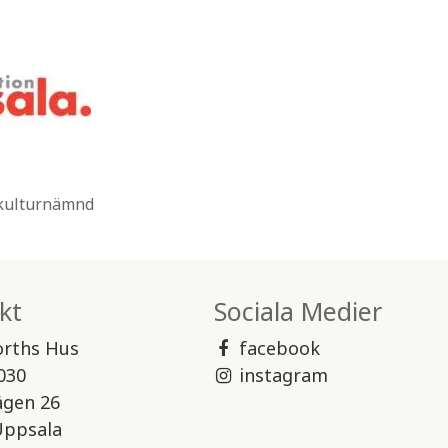
 kulturnämnd
kt
Sociala Medier
orths Hus
facebook
030
instagram
ägen 26
Uppsala