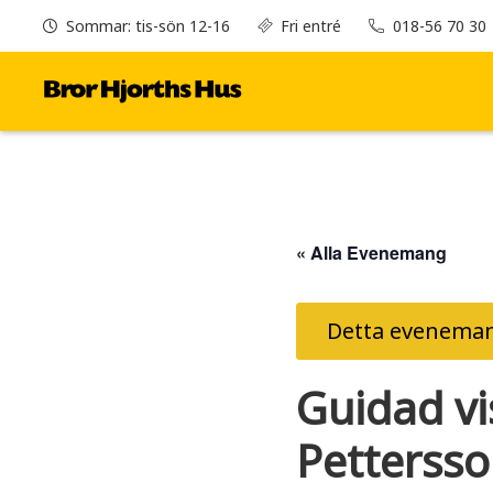
Sommar: tis-sön 12-16
Fri entré
018-56 70 30
« Alla Evenemang
Detta eveneman
Guidad vi
Petterss