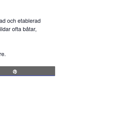
ad och etablerad
ldar ofta båtar,
re.
Pin