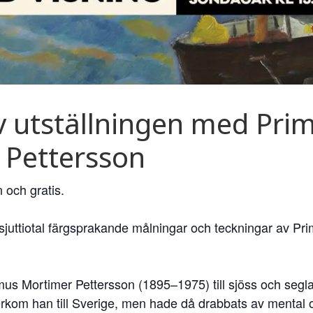
v utställningen med Pri
 Pettersson
 och gratis.
t sjuttiotal färgsprakande målningar och teckningar av P
us Mortimer Pettersson (1895–1975) till sjöss och segla
erkom han till Sverige, men hade då drabbats av mental 