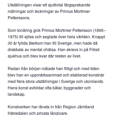
Utställningen visar ett sjuttiotal färgsprakande
målningar och teckningar av Primus Mortimer
Petterssons.
Som tonåring gick Primus Mortimer Pettersson (1895–
1975) till sjöss och seglade över hela världen. Knappt
30 år fyllda återkom han till Sverige, men hade då
drabbats av mental ohälsa. Han skrevs in på Frösö
sjukhus och blev kvar där resten av livet.
Redan från början målade han flitigt och med tiden
blev han en uppmärksammad och etablerad konstnär
med flera stora utställningar i Sverige och utomlands.
Hans konst avbildar ofta båtar, byggnader och
landskap.
Konstverken har lånats in från Region Jämtland
Härjedalen och privata långivare.