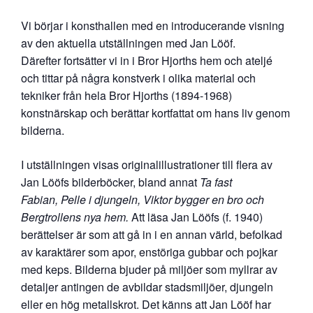
Vi börjar i konsthallen med en introducerande visning
av den aktuella utställningen med Jan Lööf.
Därefter fortsätter vi in i Bror Hjorths hem och ateljé
och tittar på några konstverk i olika material och
tekniker från hela Bror Hjorths (1894-1968)
konstnärskap och berättar kortfattat om hans liv genom
bilderna.
I utställningen visas originalillustrationer till flera av
Jan Lööfs bilderböcker, bland annat
Ta fast
Fabian,
Pelle i djungeln, Viktor bygger en bro och
Bergtrollens nya hem.
Att läsa Jan Lööfs (f. 1940)
berättelser är som att gå in i en annan värld, befolkad
av karaktärer som apor, enstöriga gubbar och pojkar
med keps. Bilderna bjuder på miljöer som myllrar av
detaljer antingen de avbildar stadsmiljöer, djungeln
eller en hög metallskrot. Det känns att Jan Lööf har