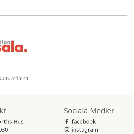
 kulturnämnd
kt
Sociala Medier
orths Hus
facebook
030
instagram