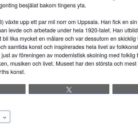
ågonting besjälat bakom tingens yta.
) växte upp ett par mil norr om Uppsala. Han fick en sin
 han levde och arbetade under hela 1920-talet. Han utbildad
 bli lika mycket en målare och var dessutom en skicklig
och samtida konst och inspirerades hela livet av folkkonst
just av föreningen av modernistisk skolning med folklig 
rleken, musiken och livet. Museet har den största och mest
rths konst.
re
Tweet