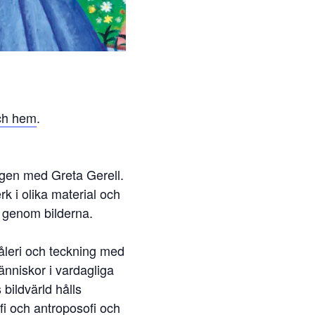
och hem
.
ingen med Greta Gerell.
rk i olika material och
v genom bilderna.
måleri och teckning med
änniskor i vardagliga
bildvärld hålls
fi och antroposofi och