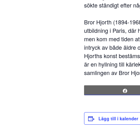
sökte ständigt efter n
Bror Hjorth (1894-1968
utbildning i Paris, där
men kom med tiden att
intryck av både äldre 
Hjorths konst bestäms 
är en hyllning till kä
samlingen av Bror Hjo
Sha
Lägg till i kalender