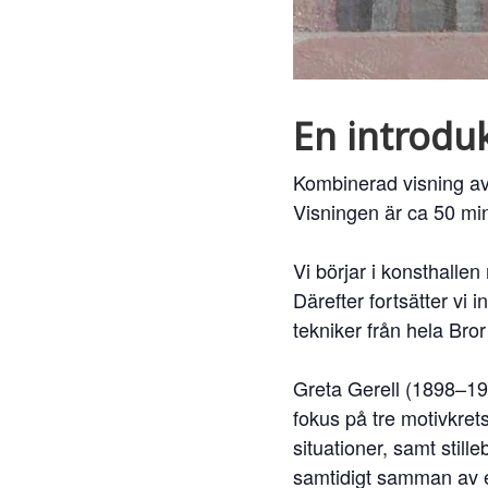
En introduk
Kombinerad visning a
Visningen är ca 50 min
Vi börjar i konsthalle
Därefter fortsätter vi 
tekniker från hela Bro
Greta Gerell (1898–198
fokus på tre motivkret
situationer, samt stil
samtidigt samman av en