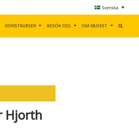
Svenska
KONSTKURSER
BESÖK OSS
OM MUSEET
r Hjorth