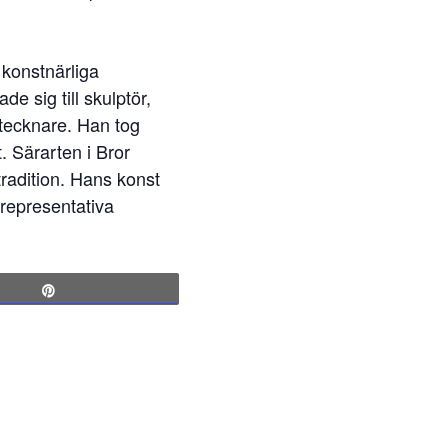
 konstnärliga
e sig till skulptör,
 tecknare. Han tog
. Särarten i Bror
tradition. Hans konst
 representativa
Pin