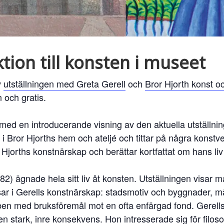
tion till konsten i museet
v
utställningen med Greta Gerell
och
Bror Hjorth konst 
 och gratis.
n med en introducerande visning av den aktuella utställn
in i Bror Hjorths hem och ateljé och tittar på några konstve
r Hjorths konstnärskap och berättar kortfattat om hans li
2) ägnade hela sitt liv åt konsten. Utställningen visar 
sar i Gerells konstnärskap: stadsmotiv och byggnader, m
leben med bruksföremål mot en ofta enfärgad fond. Gerells 
 stark, inre konsekvens. Hon intresserade sig för filoso