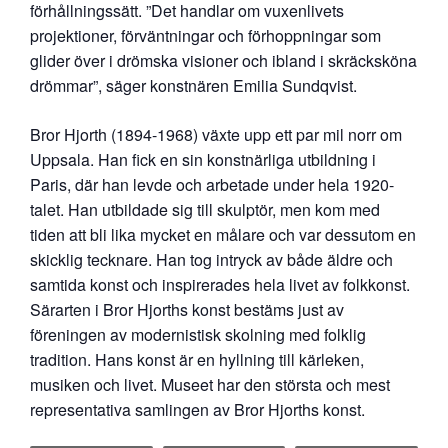
förhållningssätt. ”Det handlar om vuxenlivets
projektioner, förväntningar och förhoppningar som
glider över i drömska visioner och ibland i skräcksköna
drömmar”, säger konstnären Emilia Sundqvist.
Bror Hjorth (1894-1968) växte upp ett par mil norr om
Uppsala. Han fick en sin konstnärliga utbildning i
Paris, där han levde och arbetade under hela 1920-
talet. Han utbildade sig till skulptör, men kom med
tiden att bli lika mycket en målare och var dessutom en
skicklig tecknare. Han tog intryck av både äldre och
samtida konst och inspirerades hela livet av folkkonst.
Särarten i Bror Hjorths konst bestäms just av
föreningen av modernistisk skolning med folklig
tradition. Hans konst är en hyllning till kärleken,
musiken och livet. Museet har den största och mest
representativa samlingen av Bror Hjorths konst.