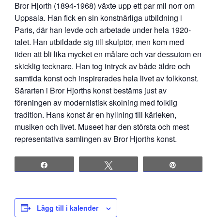
Bror Hjorth (1894-1968) växte upp ett par mil norr om
Uppsala. Han fick en sin konstnärliga utbildning i
Paris, där han levde och arbetade under hela 1920-
talet. Han utbildade sig till skulptör, men kom med
tiden att bli lika mycket en målare och var dessutom en
skicklig tecknare. Han tog intryck av både äldre och
samtida konst och inspirerades hela livet av folkkonst.
Särarten i Bror Hjorths konst bestäms just av
föreningen av modernistisk skolning med folklig
tradition. Hans konst är en hyllning till kärleken,
musiken och livet. Museet har den största och mest
representativa samlingen av Bror Hjorths konst.
Share
Tweet
Pin
Lägg till i kalender