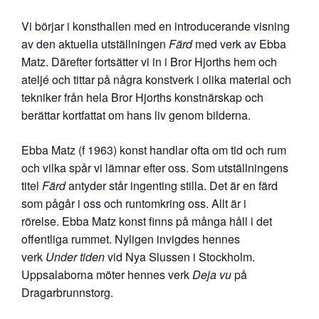
Vi börjar i konsthallen med en introducerande visning
av den aktuella utställningen
Färd
med verk av Ebba
Matz. Därefter fortsätter vi in i Bror Hjorths hem och
ateljé och tittar på några konstverk i olika material och
tekniker från hela Bror Hjorths konstnärskap och
berättar kortfattat om hans liv genom bilderna.
Ebba Matz (f 1963) konst handlar ofta om tid och rum
och vilka spår vi lämnar efter oss. Som utställningens
titel
Färd
antyder står ingenting stilla. Det är en färd
som pågår i oss och runtomkring oss. Allt är i
rörelse. Ebba Matz konst finns på många håll i det
offentliga rummet. Nyligen invigdes hennes
verk
Under tiden
vid Nya Slussen i Stockholm.
Uppsalaborna möter hennes verk
Deja vu
på
Dragarbrunnstorg.