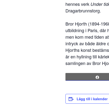
hennes verk
Under tid
Dragarbrunnstorg.
Bror Hjorth (1894-1968
utbildning i Paris, där
men kom med tiden att
intryck av både äldre 
Hjorths konst bestäms 
är en hyllning till kä
samlingen av Bror Hjo
Sha
Lägg till i kalender