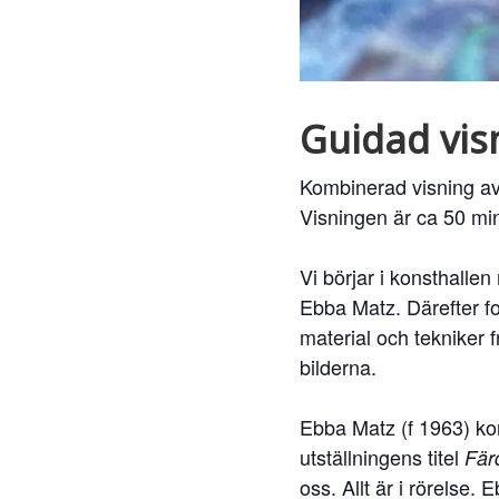
Guidad vis
Kombinerad visning a
Visningen är ca 50 min
Vi börjar i konsthalle
Ebba Matz. Därefter for
material och tekniker 
bilderna.
Ebba Matz (f 1963) kon
utställningens titel
Fär
oss. Allt är i rörelse.