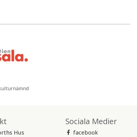
 kulturnämnd
kt
Sociala Medier
orths Hus
facebook