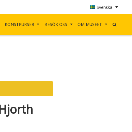
Svenska
KONSTKURSER
BESÖK OSS
OM MUSEET
Hjorth