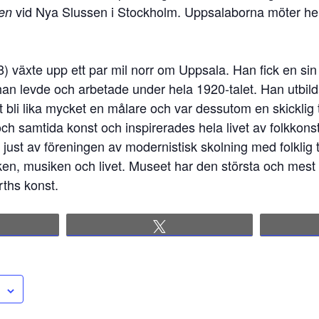
vid Nya Slussen i Stockholm. Uppsalaborna möter h
en
) växte upp ett par mil norr om Uppsala. Han fick en sin
 han levde och arbetade under hela 1920-talet. Han utbildad
 bli lika mycket en målare och var dessutom en skicklig
och samtida konst och inspirerades hela livet av folkkonst
just av föreningen av modernistisk skolning med folklig 
rleken, musiken och livet. Museet har den största och mest
rths konst.
re
Tweet