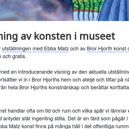
ning av konsten i museet
v
utställningen med Ebba Matz
och av
Bror Hjorth konst
 och gratis.
n med en introducerande visning av den aktuella utställn
tsätter vi in i Bror Hjorths hem och ateljé och tittar på n
från hela Bror Hjorths konstnärskap och berättar kortfat
st handlar ofta om tid och rum och vilka spår vi lämnar 
antyder står ingenting stilla. Det är en färd som pågår 
d
 Ebba Matz konst finns på många håll i det offentliga rumm