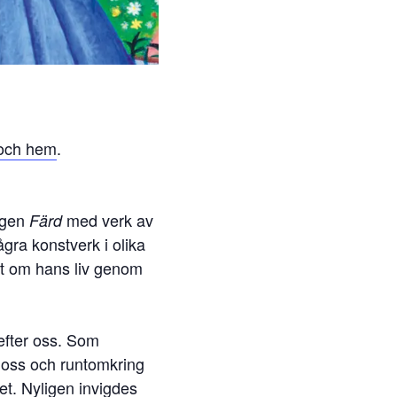
 och hem
.
ingen
med verk av
Färd
ågra konstverk i olika
tat om hans liv genom
efter oss. Som
i oss och runtomkring
et. Nyligen invigdes