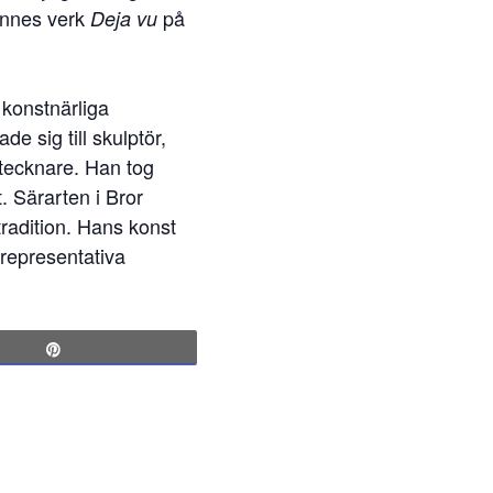
ennes verk
på
Deja vu
 konstnärliga
e sig till skulptör,
 tecknare. Han tog
. Särarten i Bror
tradition. Hans konst
 representativa
Pin