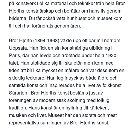
på konstverk i olika material och tekniker från hela Bror
Hjorths konstnärskap och berättar om hans liv genom
bilderna. Du får också veta hur huset och museet kom
till och har förändrats genom åren.
Bror Hjorth (1894-1968) växte upp ett par mil norr om
Uppsala. Han fick en sin konstnärliga utbildning i
Paris, där han levde och arbetade under hela 1920-
talet. Han utbildade sig till skulptör, men kom med
tiden att bli lika mycket en målare och var dessutom en
skicklig tecknare. Han tog intryck av både äldre och
samtida konst och inspirerades hela livet av folkkonst.
Särarten i Bror Hjorths konst bestäms just av
föreningen av modernistisk skolning med folklig
tradition. Hans konst är en hyllning till kärleken,
musiken och livet. Museet har den största och mest
representativa samlingen av Bror Hjorths konst.