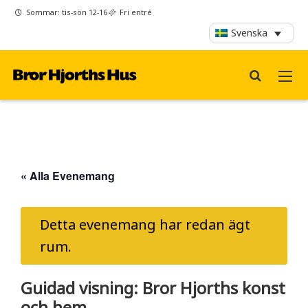
Sommar: tis-sön 12-16
Fri entré
Svenska
« Alla Evenemang
Detta evenemang har redan ägt
rum.
Guidad visning: Bror Hjorths konst
och hem