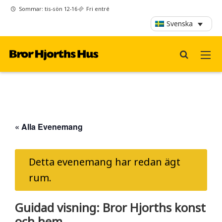
Sommar: tis-sön 12-16
Fri entré
Svenska
« Alla Evenemang
Detta evenemang har redan ägt
rum.
Guidad visning: Bror Hjorths konst
och hem