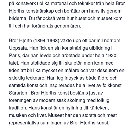
på konstverk i olika material och tekniker från hela Bror
Hjorths konstnärskap och berättar om hans liv genom
bilderna. Du får också veta hur huset och museet kom
till och har förändrats genom åren.
Bror Hjorth (1894-1968) växte upp ett par mil norr om
Uppsala. Han fick en sin konstnärliga utbildning i
Paris, där han levde och arbetade under hela 1920-
talet. Han utbildade sig till skulptör, men kom med
tiden att bli lika mycket en målare och var dessutom en
skicklig tecknare. Han tog intryck av både äldre och
samtida konst och inspirerades hela livet av folkkonst.
Särarten i Bror Hjorths konst bestäms just av
föreningen av modernistisk skolning med folklig
tradition. Hans konst är en hyllning till kärleken,
musiken och livet. Museet har den största och mest
representativa samlingen av Bror Hjorths konst.