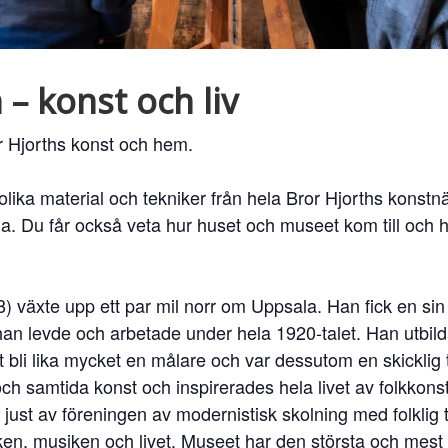
 – konst och liv
r Hjorths konst och hem.
i olika material och tekniker från hela Bror Hjorths konst
a. Du får också veta hur huset och museet kom till och 
) växte upp ett par mil norr om Uppsala. Han fick en sin
 han levde och arbetade under hela 1920-talet. Han utbildad
 bli lika mycket en målare och var dessutom en skicklig
och samtida konst och inspirerades hela livet av folkkonst
just av föreningen av modernistisk skolning med folklig 
rleken, musiken och livet. Museet har den största och mest