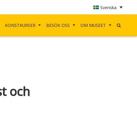
Svenska
KONSTKURSER
BESÖK OSS
OM MUSEET
st och