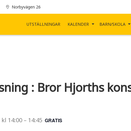
Norbyvägen 26
UTSTÄLLNINGAR
KALENDER
BARN/SKOLA
sning : Bror Hjorths kon
kl
14:00
–
14:45
GRATIS