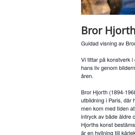
Bror Hjorth
Guidad visning av Bro
Vi tittar på konstverk 
hans liv genom bildern
åren.
Bror Hjorth (1894-1968
utbildning i Paris, där
men kom med tiden att
intryck av både äldre 
Hjorths konst bestäms 
är en hyllning till kä