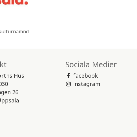
 kulturnämnd
kt
Sociala Medier
orths Hus
facebook
030
instagram
ägen 26
Uppsala