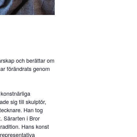
närskap och berättar om
har förändrats genom
 konstnärliga
e sig till skulptör,
 tecknare. Han tog
. Särarten i Bror
tradition. Hans konst
 representativa