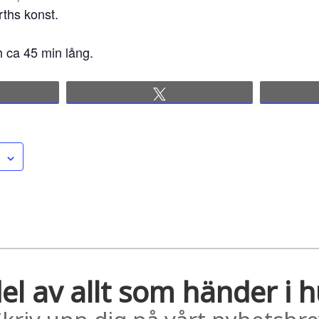
rths konst.
h ca 45 min lång.
re
Tweet
el av allt som händer i 