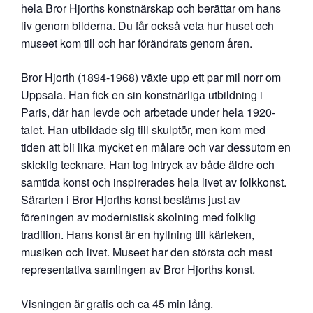
hela Bror Hjorths konstnärskap och berättar om hans
liv genom bilderna. Du får också veta hur huset och
museet kom till och har förändrats genom åren.
Bror Hjorth (1894-1968) växte upp ett par mil norr om
Uppsala. Han fick en sin konstnärliga utbildning i
Paris, där han levde och arbetade under hela 1920-
talet. Han utbildade sig till skulptör, men kom med
tiden att bli lika mycket en målare och var dessutom en
skicklig tecknare. Han tog intryck av både äldre och
samtida konst och inspirerades hela livet av folkkonst.
Särarten i Bror Hjorths konst bestäms just av
föreningen av modernistisk skolning med folklig
tradition. Hans konst är en hyllning till kärleken,
musiken och livet. Museet har den största och mest
representativa samlingen av Bror Hjorths konst.
Visningen är gratis och ca 45 min lång.