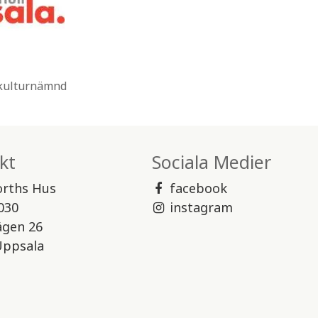
 kulturnämnd
kt
Sociala Medier
orths Hus
facebook
030
instagram
ägen 26
Uppsala