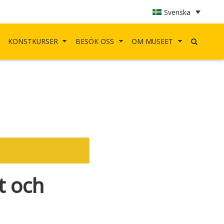
Svenska
KONSTKURSER
BESÖK OSS
OM MUSEET
t och