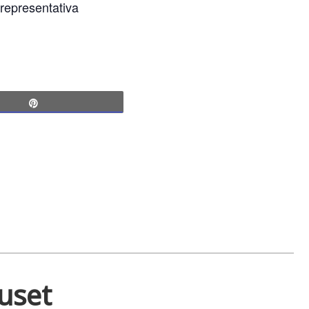
 representativa
Pin
huset