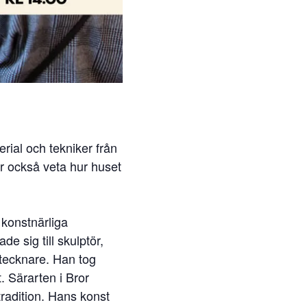
erial och tekniker från
r också veta hur huset
 konstnärliga
e sig till skulptör,
 tecknare. Han tog
. Särarten i Bror
tradition. Hans konst