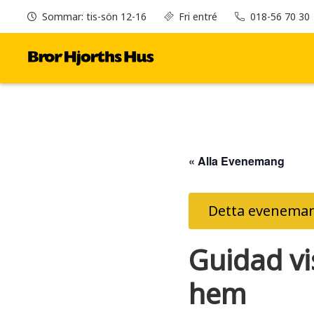
Sommar: tis-sön 12-16
Fri entré
018-56 70 30
« Alla Evenemang
Detta eveneman
Guidad vi
hem