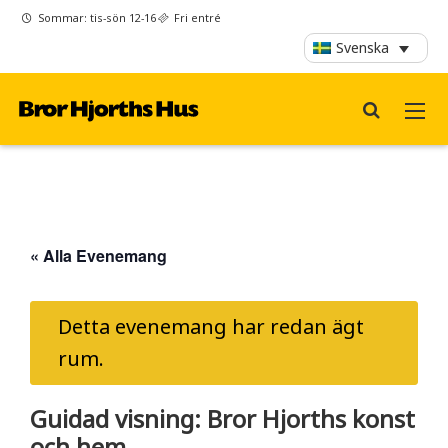
Sommar: tis-sön 12-16
Fri entré
Svenska
« Alla Evenemang
Detta evenemang har redan ägt
rum.
Guidad visning: Bror Hjorths konst
och hem