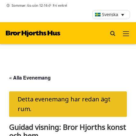
Sommar: tis-sön 12-16
Fri entré
Svenska
« Alla Evenemang
Detta evenemang har redan ägt
rum.
Guidad visning: Bror Hjorths konst
och hem