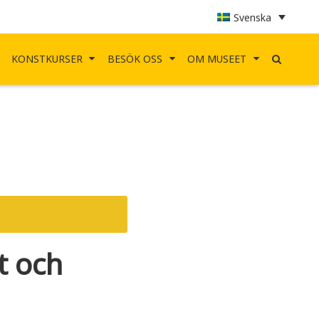
Svenska
KONSTKURSER
BESÖK OSS
OM MUSEET
t och