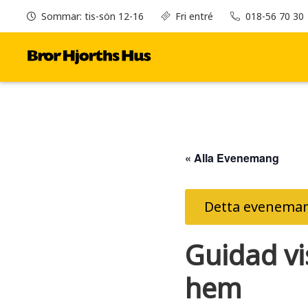
Sommar: tis-sön 12-16
Fri entré
018-56 70 30
« Alla Evenemang
Detta eveneman
Guidad vi
hem