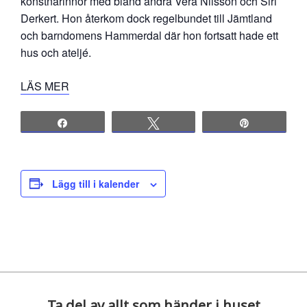
konstnärinnor med bland andra Vera Nilsson och Siri
Derkert. Hon återkom dock regelbundet till Jämtland
och barndomens Hammerdal där hon fortsatt hade ett
hus och ateljé.
LÄS MER
Share
Tweet
Pin
Lägg till i kalender
Ta del av allt som händer i huset