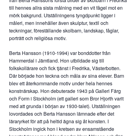
från Berta Hanssons första bilder av skolbarn i Fredrika
till hennes allra sista målning med en vit fågel mot en
mörk bakgrund. Utställningens tyngdpunkt ligger i
måleri, men innehåller även skulptur, textil och
teckningar, föreställande skolbarn, landskap, fåglar,
porträtt och religiösa motiv.
Berta Hansson (1910-1994) var bonddotter från
Hammerdal i Jämtland. Hon utbildade sig till
folkskollärare och fick tjänst i Fredrika, Västerbotten.
Där började hon teckna och måla av sina elever. Barn
blev ett återkommande motiv under hela hennes
konstnärskap. Hon debuterade 1943 på Galleri Färg
och Form i Stockholm (ett galleri som Bror Hjorth varit
med att grunda i början av 1930-talet). Utställningen
lovordades och Berta Hansson lämnade efter det
läraryrket för att på heltid ägna sig åt konsten. I
Stockholm ingick hon i kretsen av ensamstående