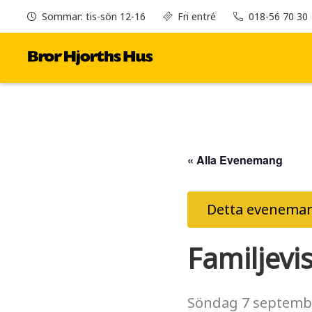
Sommar: tis-sön 12-16
Fri entré
018-56 70 30
« Alla Evenemang
Detta eveneman
Familjevi
Söndag
7 septemb