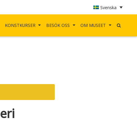
Svenska
KONSTKURSER
BESÖK OSS
OM MUSEET
eri