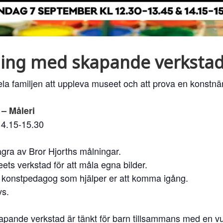
ning med skapande verksta
r hela familjen att uppleva museet och att prova en konstnär
– Måleri
14.15-15.30
 några av Bror Hjorths målningar.
seets verkstad för att måla egna bilder.
 konstpedagog som hjälper er att komma igång.
vs.
apande verkstad är tänkt för barn tillsammans med en v