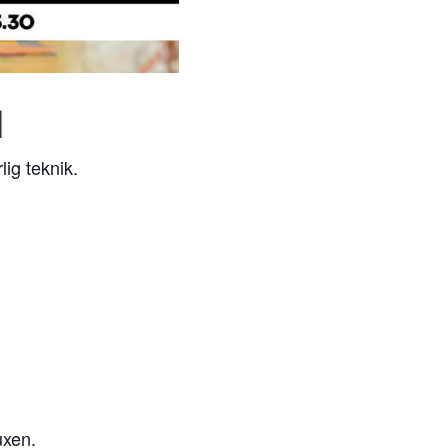
d
lig teknik.
uxen.