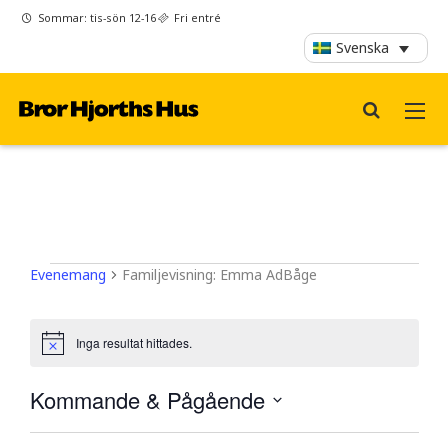
Sommar: tis-sön 12-16
Fri entré
Svenska
Evenemang
Evenemang
Familjevisning: Emma AdBåge
Inga resultat hittades.
Notis
Kommande & Pågående
Välj