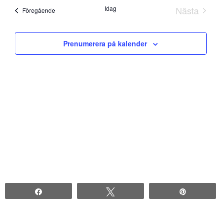
datum.
Idag
Nästa
Evenemang
Föregående
Evenem
Prenumerera på kalender
Share
Tweet
Pin