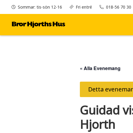
Sommar: tis-sön 12-16
Fri entré
018-56 70 30
« Alla Evenemang
Detta eveneman
Guidad vis
Hjorth