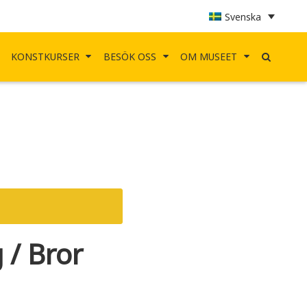
Svenska
KONSTKURSER
BESÖK OSS
OM MUSEET
 / Bror