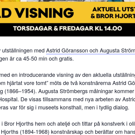
 utställningen med
Astrid Göransson och Augusta Strö
ngen är ca 45-50 min och gratis.
 med en introducerande visning av den aktuella utställnin
om hjärtat vore tomt” möts de två konstnärerna Astrid G
g (1866–1954). Augusta Strömbergs målningar kommer f
Hospital. De visas tillsammans med nya arbeten av Astr
s var för sig i museets konsthall, men i tydlig dialog.
n i Bror Hjorths hem och ateljé och tittar på konstverk i o
r Hjorths (1894-1968) konstnärskap och berättar om hans