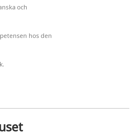
ranska och
mpetensen hos den
k.
huset