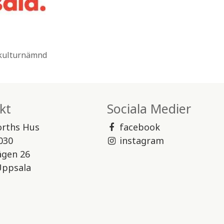
 kulturnämnd
kt
Sociala Medier
orths Hus
facebook
030
instagram
ägen 26
Uppsala