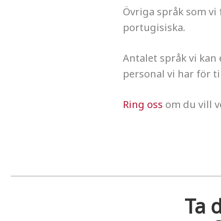
Övriga språk som vi 
portugisiska.
Antalet språk vi ka
personal vi har för til
Ring oss
om du vill v
Ta d