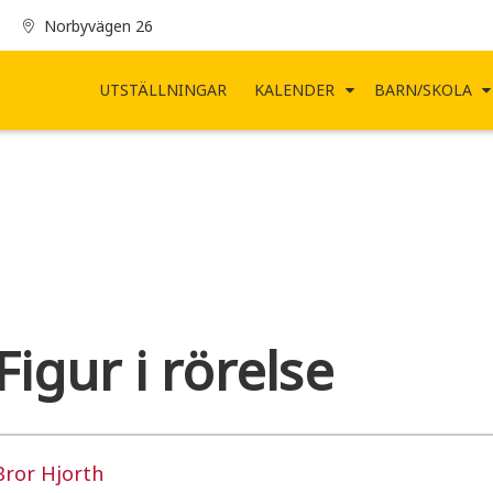
Norbyvägen 26
UTSTÄLLNINGAR
KALENDER
BARN/SKOLA
Figur i rörelse
Bror Hjorth