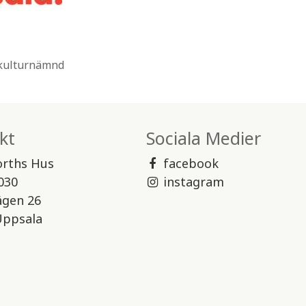
 kulturnämnd
kt
Sociala Medier
orths Hus
facebook
030
instagram
ägen 26
Uppsala