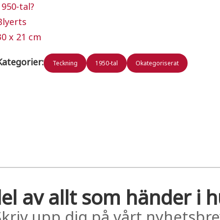
1950-tal?
Blyerts
30 x 21 cm
Kategorier:
Teckning
1950-tal
Okategoriserat
el av allt som händer i 
Skriv upp dig på vårt nyhetsbre