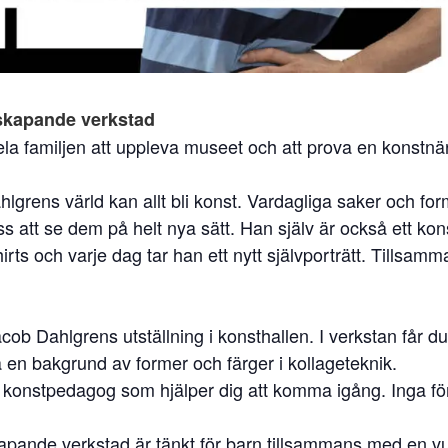
skapande verkstad
r hela familjen att uppleva museet och att prova en konstnär
grens värld kan allt bli konst. Vardagliga saker och form
s att se dem på helt nya sätt. Han själv är också ett kon
irts och varje dag tar han ett nytt självporträtt. Tillsamma
Jacob Dahlgrens utställning i konsthallen. I verkstan får du
a en bakgrund av former och färger i kollageteknik.
 konstpedagog som hjälper dig att komma igång. Inga fö
apande verkstad är tänkt för barn tillsammans med en v