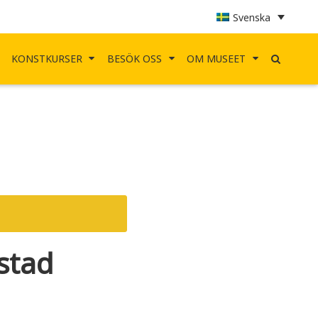
Svenska
KONSTKURSER
BESÖK OSS
OM MUSEET
stad