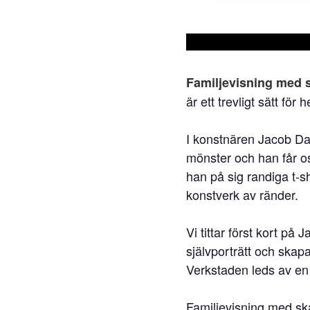
Familjevisning med 
är ett trevligt sätt fö
I konstnären Jacob Dahl
mönster och han får os
han på sig randiga t-sh
konstverk av ränder.
Vi tittar först kort på 
självporträtt och skap
Verkstaden leds av en
Familjevisning med sk