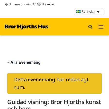
Sommar: tis-sön 12-16
Fri entré
Svenska
« Alla Evenemang
Detta evenemang har redan ägt
rum.
Guidad visning: Bror Hjorths konst
och hem