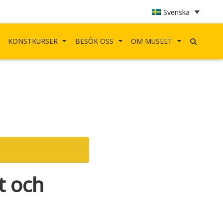
Svenska
KONSTKURSER
BESÖK OSS
OM MUSEET
t och