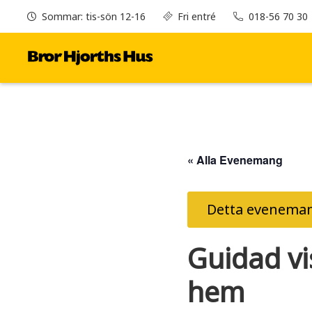
Sommar: tis-sön 12-16
Fri entré
018-56 70 30
« Alla Evenemang
Detta eveneman
Guidad vi
hem