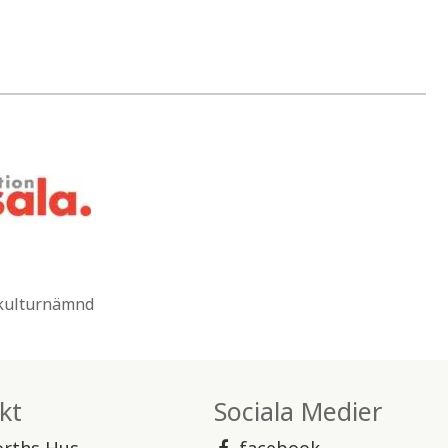
 kulturnämnd
kt
Sociala Medier
orths Hus
facebook