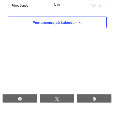
datum.
Idag
Nästa
Evenemang
Föregående
Evenem
Prenumerera på kalender
Share
Tweet
Pin