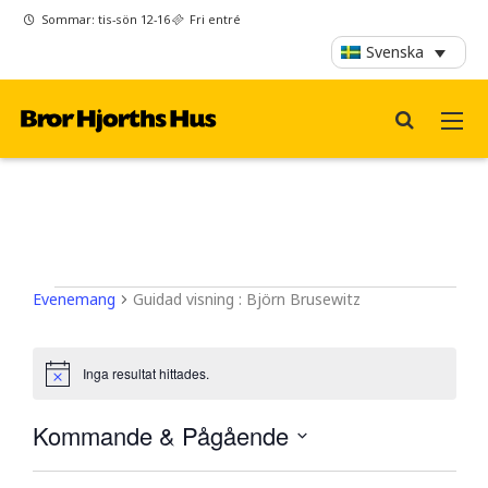
Sommar: tis-sön 12-16
Fri entré
Svenska
Evenemang
Evenemang
Guidad visning : Björn Brusewitz
Inga resultat hittades.
Notis
Kommande & Pågående
Välj